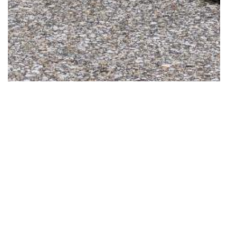
2024
-
Umzug von Ybbs an der Donau nach
Hofamt Priel
2023
- Umsetzung des neuen ÖGK
Gesamtvertages inkl. unmittelbare Verordnung
(integriert)
2020
- Umsetzung der TSE-Einbindung für