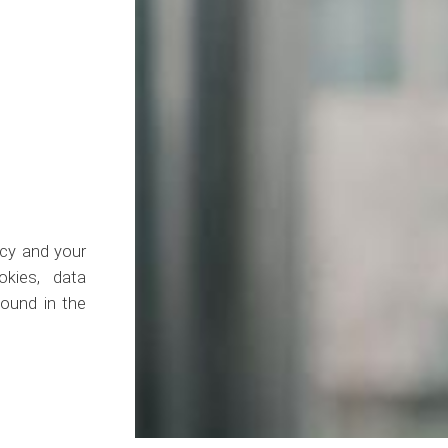
acy and your
kies, data
found in the